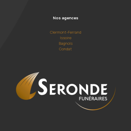
Nos agences
Clermont-Ferrand
Issoire
Bagnols
Condat