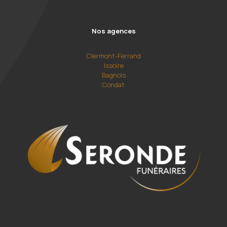
Nos agences
Clermont-Ferrand
Issoire
Bagnols
Condat