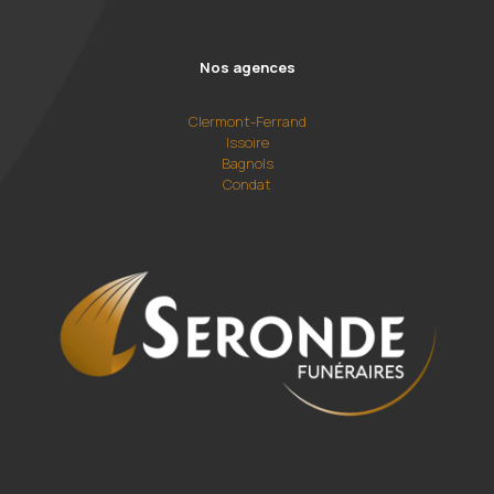
Nos agences
Clermont-Ferrand
Issoire
Bagnols
Condat