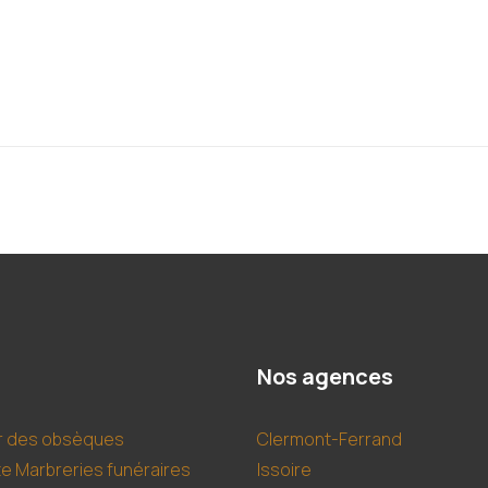
Nos agences
r des obsèques
Clermont-Ferrand
te Marbreries funéraires
Issoire