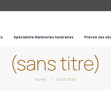
es
Spécialiste Marbreries funéraires
Prévoir ses o
(sans titre)
Home
(sans titre)