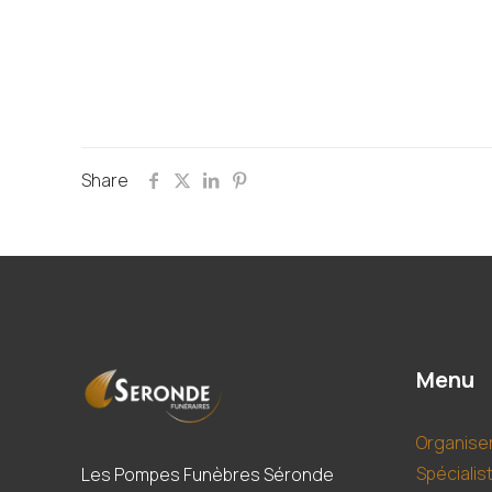
Share
Menu
Organise
Spécialis
Les Pompes Funèbres Séronde