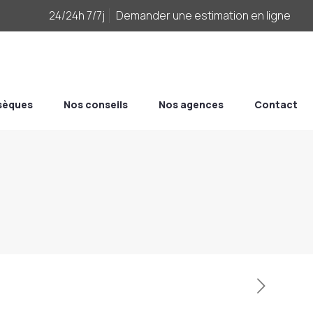
24/24h 7/7j
Demander une estimation en ligne
bsèques
Nos conseils
Nos agences
Contact