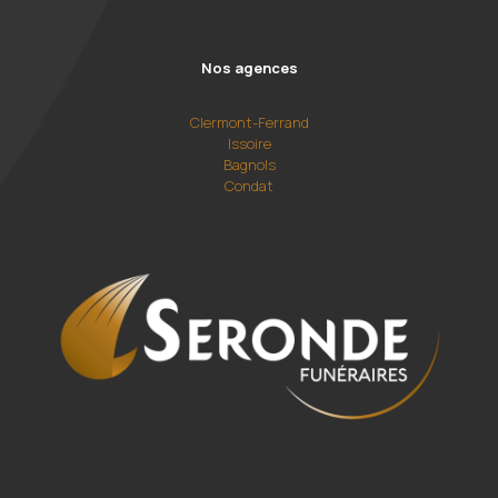
Nos agences
Clermont-Ferrand
Issoire
Bagnols
Condat