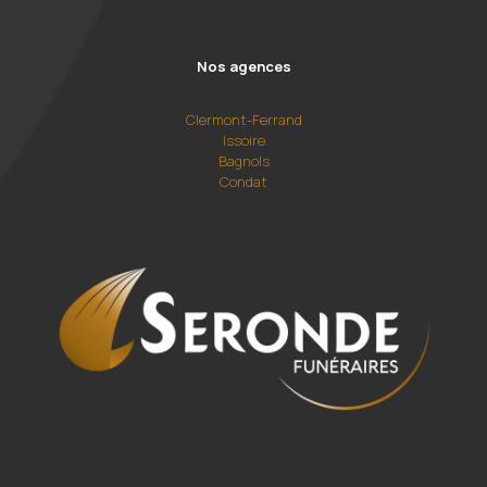
Nos agences
Clermont-Ferrand
Issoire
Bagnols
Condat