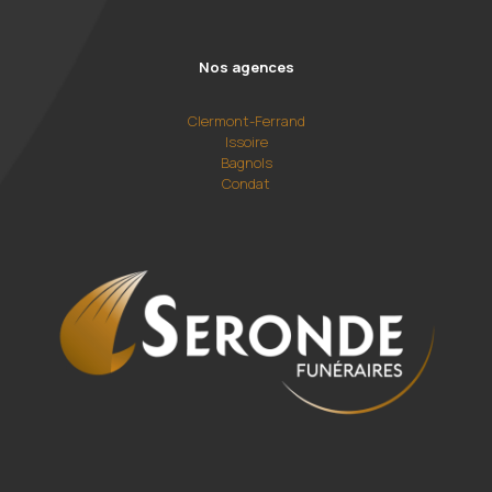
Nos agences
Clermont-Ferrand
Issoire
Bagnols
Condat