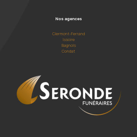
Nos agences
Clermont-Ferrand
Issoire
Bagnols
Condat