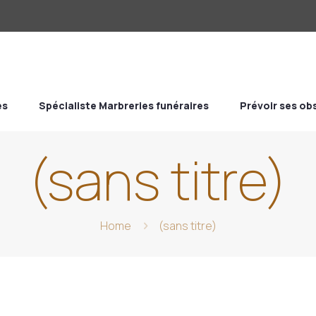
es
Spécialiste Marbreries funéraires
Prévoir ses o
(sans titre)
Home
(sans titre)