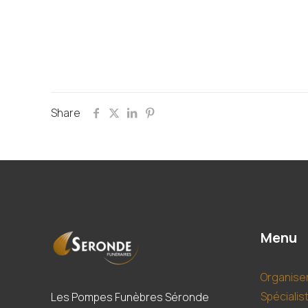
Share
Menu
Organise
Spécialis
Les Pompes Funèbres Séronde