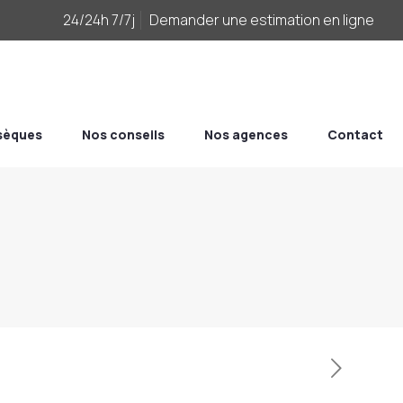
24/24h 7/7j
Demander une estimation en ligne
bsèques
Nos conseils
Nos agences
Contact