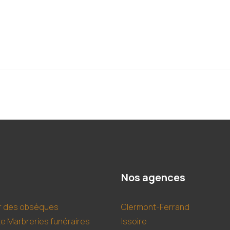
Nos agences
r des obsèques
Clermont-Ferrand
te Marbreries funéraires
Issoire