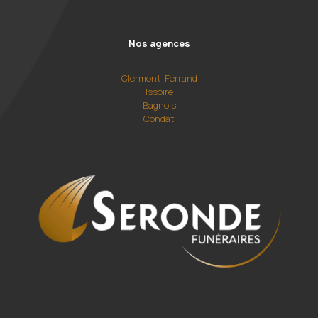
Nos agences
Clermont-Ferrand
Issoire
Bagnols
Condat