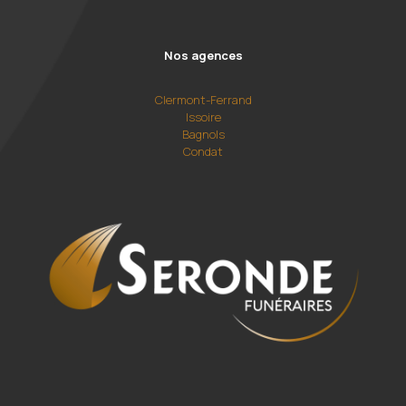
Nos agences
Clermont-Ferrand
Issoire
Bagnols
Condat