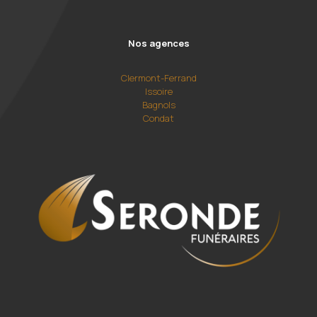
Nos agences
Clermont-Ferrand
Issoire
Bagnols
Condat