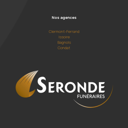
Nos agences
Clermont-Ferrand
Issoire
Bagnols
Condat