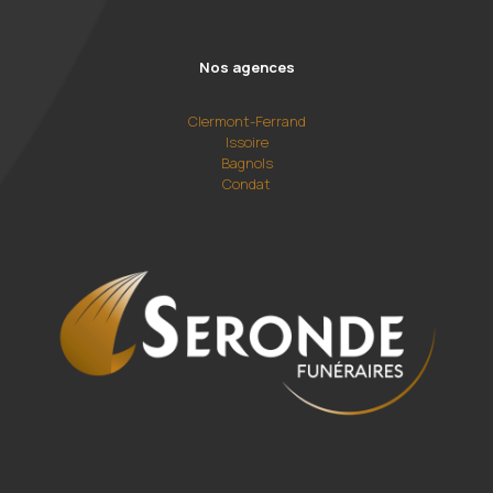
Nos agences
Clermont-Ferrand
Issoire
Bagnols
Condat