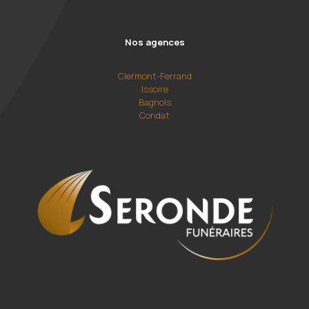
Nos agences
Clermont-Ferrand
Issoire
Bagnols
Condat