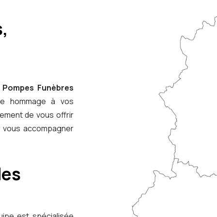
,
s
Pompes Funèbres
dre hommage à vos
ement de vous offrir
 vous accompagner
des
uipe est spécialisée