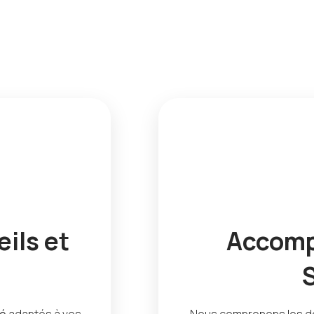
ils et
Accomp
té
adaptés à vos
Nous comprenons les dé