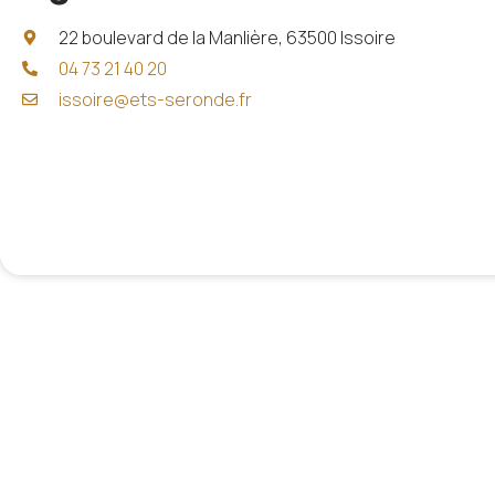
22 boulevard de la Manlière, 63500 Issoire
04 73 21 40 20
issoire@ets-seronde.fr