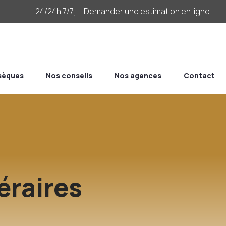
24/24h 7/7j
Demander une estimation en ligne
bsèques
Nos conseils
Nos agences
Contact
éraires